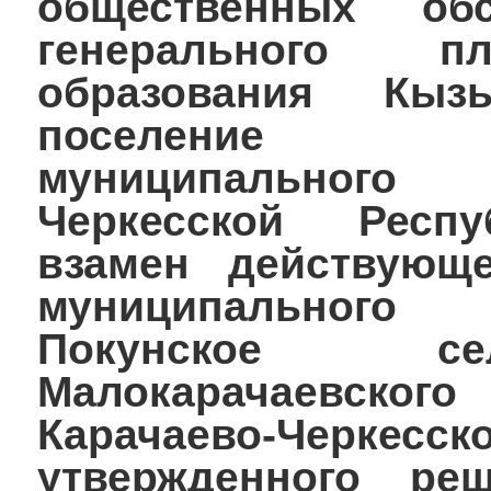
общественных об
генерального п
образования Кызы
поселение Ма
муниципального
Черкесской Респу
взамен действующе
муниципального
Покунское се
Малокарачаевского
Карачаево-Черк
утвержденного ре