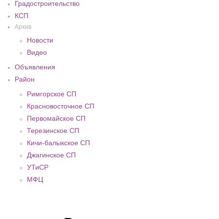
Градостроительство
КСП
Архив
Новости
Видео
Объявления
Район
Римгорское СП
Красновосточное СП
Первомайское СП
Терезинское СП
Кичи-балыкское СП
Джагинское СП
УТиСР
МФЦ