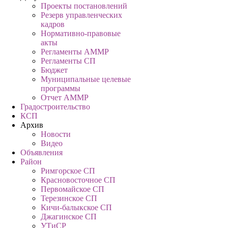
Проекты постановлений
Резерв управленческих
кадров
Нормативно-правовые
акты
Регламенты АММР
Регламенты СП
Бюджет
Муниципальные целевые
программы
Отчет АММР
Градостроительство
КСП
Архив
Новости
Видео
Объявления
Район
Римгорское СП
Красновосточное СП
Первомайское СП
Терезинское СП
Кичи-балыкское СП
Джагинское СП
УТиСР