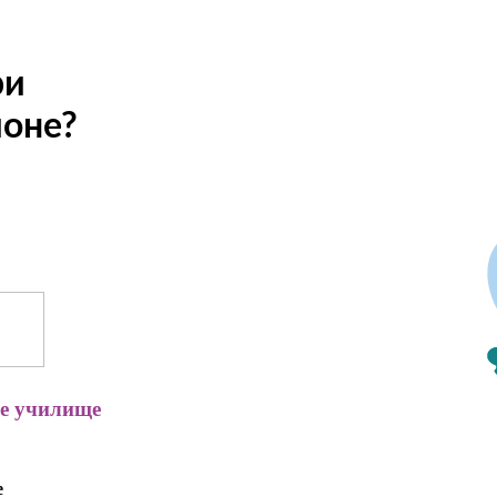
ри
ионе?
ое училище
е