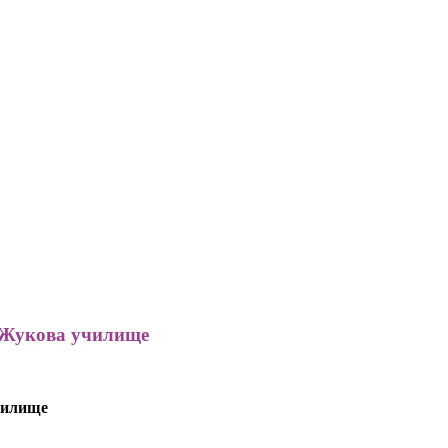
 Жукова училище
чилище