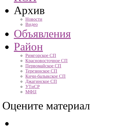
Архив
Новости
Видео
Объявления
Район
Римгорское СП
Красновосточное СП
Первомайское СП
Терезинское СП
Кичи-балыкское СП
Джагинское СП
УТиСР
МФЦ
Оцените материал