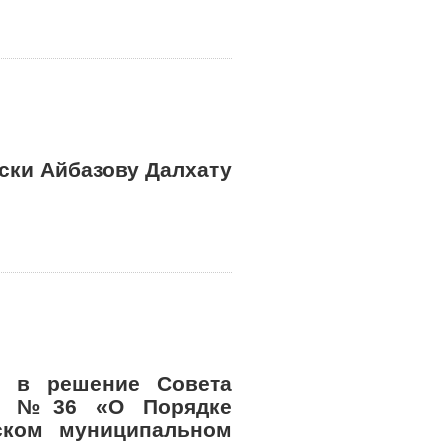
ски Айбазову Далхату
й в решение Совета
15г №36 «О Порядке
ском муниципальном