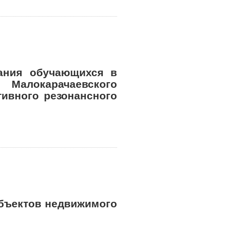
ания обучающихся в
алокарачаевского
тивного резонансного
объектов недвижимого