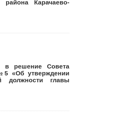
о района Карачаево-
й в решение Совета
 №5 «Об утверждении
й должности главы