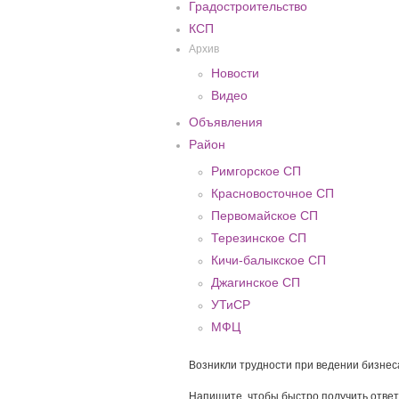
Градостроительство
КСП
Архив
Новости
Видео
Объявления
Район
Римгорское СП
Красновосточное СП
Первомайское СП
Терезинское СП
Кичи-балыкское СП
Джагинское СП
УТиСР
МФЦ
Возникли трудности при ведении бизнес
Напишите, чтобы быстро получить ответ